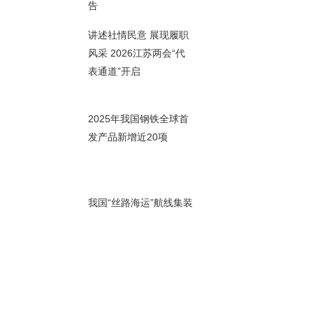
00秒
告
讲述社情民意 展现履职
风采 2026江苏两会“代
表通道”开启
00秒
2025年我国钢铁全球首
发产品新增近20项
00秒
我国“丝路海运”航线集装
箱吞吐量累计超2600万
标箱
00秒
2025年中央财政支持社
会组织开展项目活动受