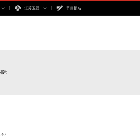
江苏卫视
节目报名
国际
40